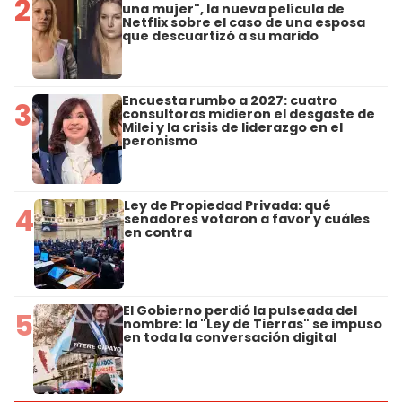
2
una mujer", la nueva película de
Netflix sobre el caso de una esposa
que descuartizó a su marido
Encuesta rumbo a 2027: cuatro
3
consultoras midieron el desgaste de
Milei y la crisis de liderazgo en el
peronismo
Ley de Propiedad Privada: qué
4
senadores votaron a favor y cuáles
en contra
El Gobierno perdió la pulseada del
5
nombre: la "Ley de Tierras" se impuso
en toda la conversación digital