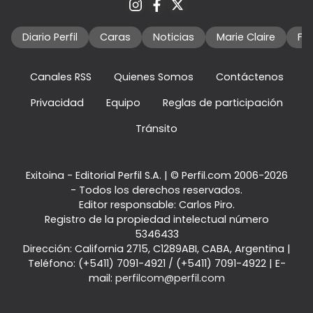
Diario Perfil
Caras
Noticias
Marie Claire
Fo
Canales RSS
Quienes Somos
Contáctenos
Privacidad
Equipo
Reglas de participación
Tránsito
Exitoina - Editorial Perfil S.A.
| © Perfil.com 2006-2026
- Todos los derechos reservados.
Editor responsable: Carlos Piro.
Registro de la propiedad intelectual número
5346433
Dirección:
California 2715
,
C1289ABI
,
CABA, Argentina
|
Teléfono:
(+5411) 7091-4921
/
(+5411) 7091-4922
| E-
mail:
perfilcom@perfil.com