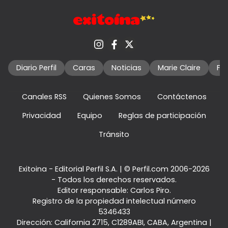
Diario Perfil
Caras
Noticias
Marie Claire
Fo
Canales RSS
Quienes Somos
Contáctenos
Privacidad
Equipo
Reglas de participación
Tránsito
Exitoina - Editorial Perfil S.A.
| © Perfil.com 2006-2026
- Todos los derechos reservados.
Editor responsable: Carlos Piro.
Registro de la propiedad intelectual número
5346433
Dirección:
California 2715
,
C1289ABI
,
CABA, Argentina
|