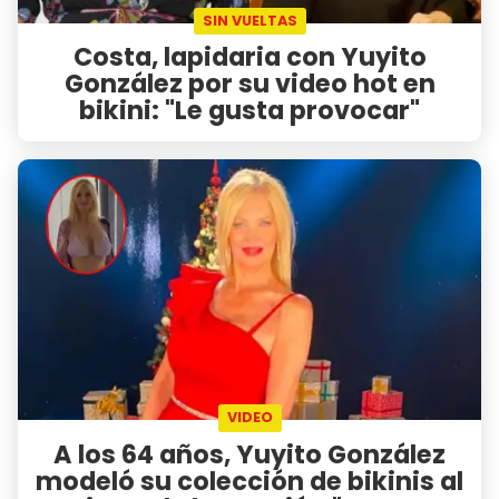
SIN VUELTAS
Costa, lapidaria con Yuyito
González por su video hot en
bikini: "Le gusta provocar"
VIDEO
A los 64 años, Yuyito González
modeló su colección de bikinis al