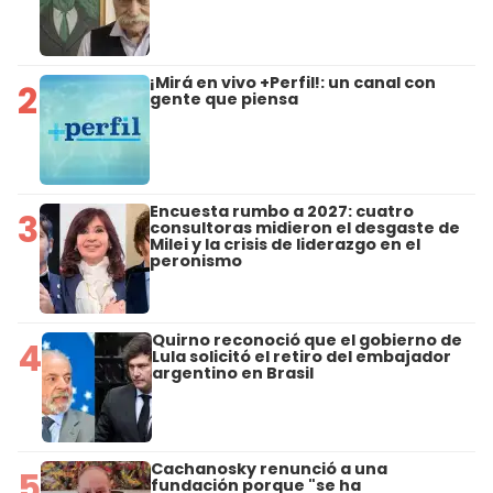
¡Mirá en vivo +Perfil!: un canal con
2
gente que piensa
Encuesta rumbo a 2027: cuatro
3
consultoras midieron el desgaste de
Milei y la crisis de liderazgo en el
peronismo
Quirno reconoció que el gobierno de
4
Lula solicitó el retiro del embajador
argentino en Brasil
Cachanosky renunció a una
5
fundación porque "se ha