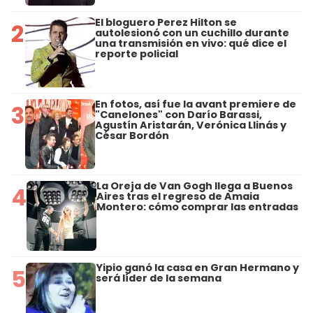
El bloguero Perez Hilton se
2
autolesionó con un cuchillo durante
una transmisión en vivo: qué dice el
reporte policial
En fotos, así fue la avant premiere de
3
"Canelones" con Darío Barassi,
Agustín Aristarán, Verónica Llinás y
César Bordón
La Oreja de Van Gogh llega a Buenos
4
Aires tras el regreso de Amaia
Montero: cómo comprar las entradas
Yipio ganó la casa en Gran Hermano y
5
será líder de la semana