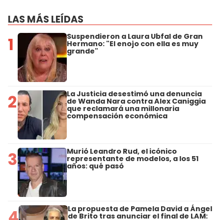
LAS MÁS LEÍDAS
Suspendieron a Laura Ubfal de Gran
1
Hermano: "El enojo con ella es muy
grande"
La Justicia desestimó una denuncia
2
de Wanda Nara contra Alex Caniggia
que reclamará una millonaria
compensación económica
Murió Leandro Rud, el icónico
3
representante de modelos, a los 51
años: qué pasó
La propuesta de Pamela David a Ángel
4
de Brito tras anunciar el final de LAM: