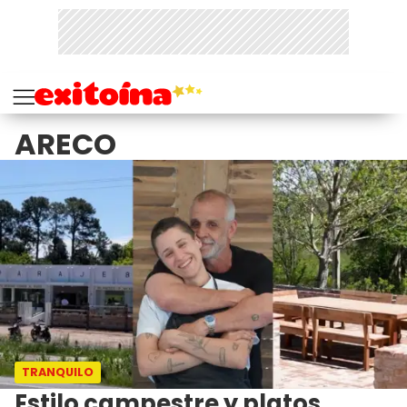
ARECO
TRANQUILO
Estilo campestre y platos