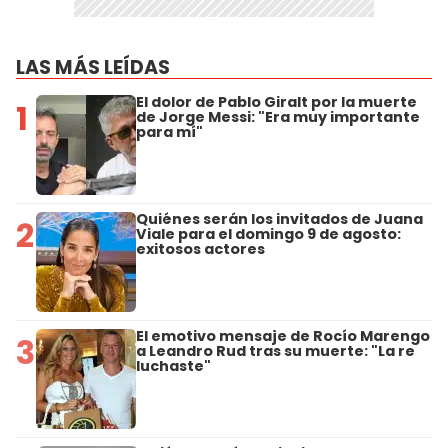
LAS MÁS LEÍDAS
El dolor de Pablo Giralt por la muerte
1
de Jorge Messi: "Era muy importante
para mí"
Quiénes serán los invitados de Juana
2
Viale para el domingo 9 de agosto:
exitosos actores
El emotivo mensaje de Rocío Marengo
3
a Leandro Rud tras su muerte: "La re
luchaste"