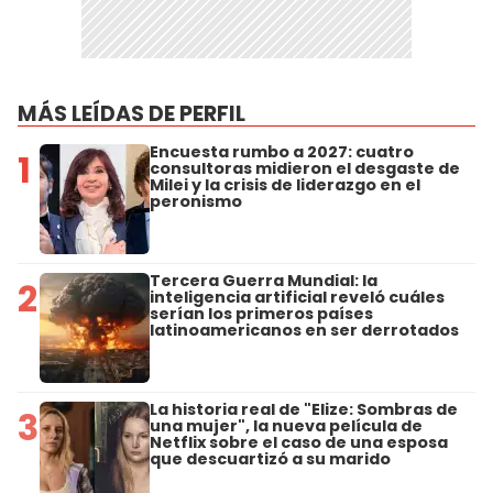
MÁS LEÍDAS DE PERFIL
Encuesta rumbo a 2027: cuatro
1
consultoras midieron el desgaste de
Milei y la crisis de liderazgo en el
peronismo
Tercera Guerra Mundial: la
2
inteligencia artificial reveló cuáles
serían los primeros países
latinoamericanos en ser derrotados
La historia real de "Elize: Sombras de
3
una mujer", la nueva película de
Netflix sobre el caso de una esposa
que descuartizó a su marido