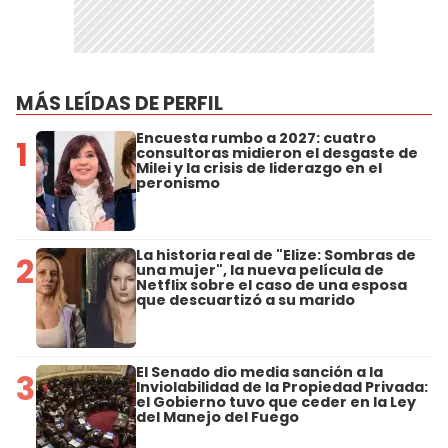
MÁS LEÍDAS DE PERFIL
Encuesta rumbo a 2027: cuatro
1
consultoras midieron el desgaste de
Milei y la crisis de liderazgo en el
peronismo
La historia real de "Elize: Sombras de
2
una mujer", la nueva película de
Netflix sobre el caso de una esposa
que descuartizó a su marido
El Senado dio media sanción a la
3
Inviolabilidad de la Propiedad Privada:
el Gobierno tuvo que ceder en la Ley
del Manejo del Fuego