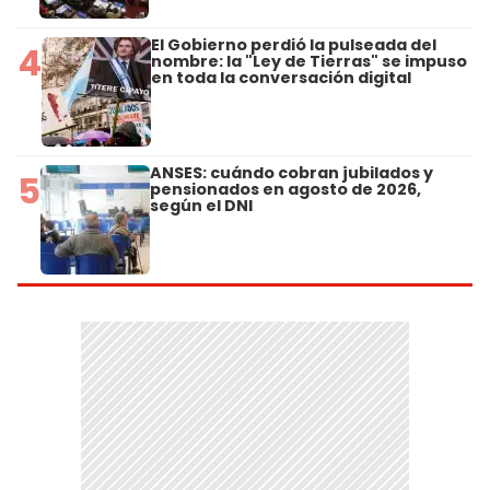
El Gobierno perdió la pulseada del
4
nombre: la "Ley de Tierras" se impuso
en toda la conversación digital
ANSES: cuándo cobran jubilados y
5
pensionados en agosto de 2026,
según el DNI