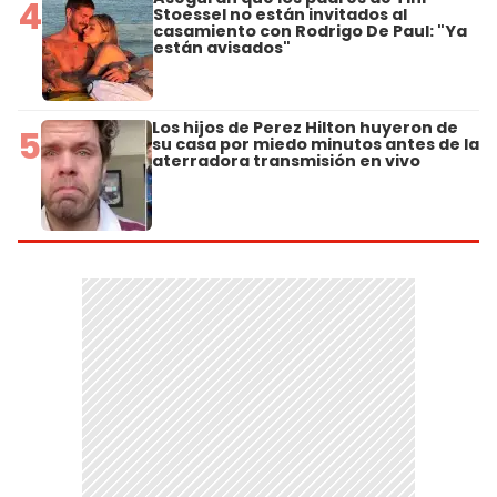
4
Stoessel no están invitados al
casamiento con Rodrigo De Paul: "Ya
están avisados"
Los hijos de Perez Hilton huyeron de
5
su casa por miedo minutos antes de la
aterradora transmisión en vivo