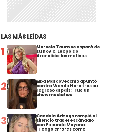
LAS MÁS LEÍDAS
Marcela Tauro se separó de
1
su novio, Leopoldo
Arancibia: los motivos
Elba Marcovecchio apuntó
2
contra Wanda Nara tras su
regreso al país: "Fue un
show mediático"
Candela Arizaga rompió el
3
silencio tras el escándalo
con Facundo Moyano:
"Tengo errores como