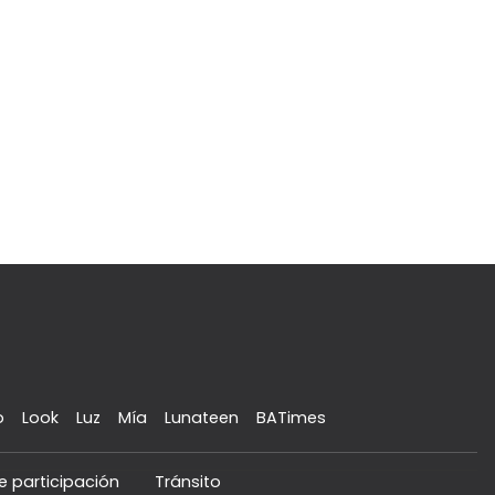
o
Look
Luz
Mía
Lunateen
BATimes
e participación
Tránsito