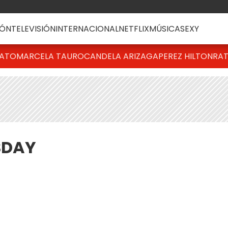
ÓN
TELEVISIÓN
INTERNACIONAL
NETFLIX
MÚSICA
SEXY
BATO
MARCELA TAURO
CANDELA ARIZAGA
PEREZ HILTON
RAT
SDAY