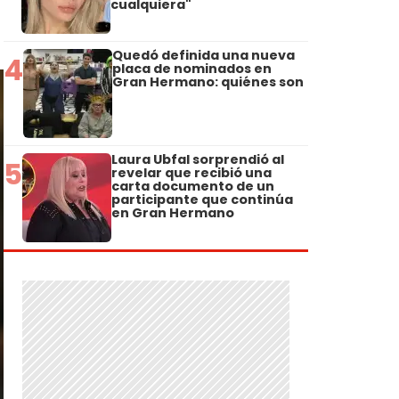
cualquiera"
Quedó definida una nueva
4
placa de nominados en
Gran Hermano: quiénes son
Laura Ubfal sorprendió al
5
revelar que recibió una
carta documento de un
participante que continúa
en Gran Hermano