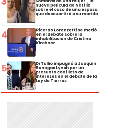
3
Sombras de una mujer", la
nueva película de Netflix
sobre el caso de una esposa
que descuartizó a su marido
Ricardo Lorenzetti se metió
4
en el debate sobre la
inhabilitación de Cristina
Kirchner
Di Tullio impugnó a Joaquín
5
Benegas Lynch por un
presunto conflicto de
intereses en el debate de la
Ley de Tierras