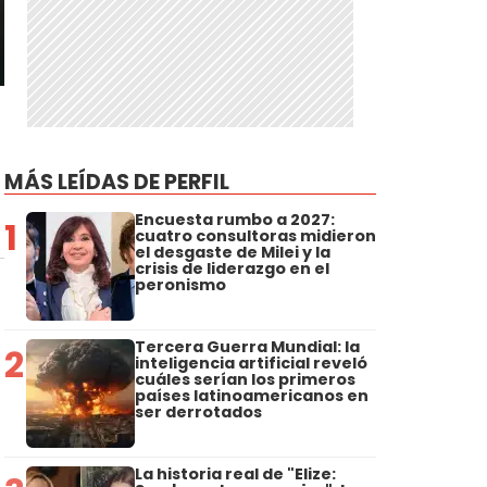
MÁS LEÍDAS DE PERFIL
Encuesta rumbo a 2027:
1
cuatro consultoras midieron
el desgaste de Milei y la
crisis de liderazgo en el
peronismo
Tercera Guerra Mundial: la
2
inteligencia artificial reveló
cuáles serían los primeros
países latinoamericanos en
ser derrotados
La historia real de "Elize: