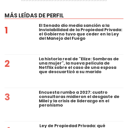
MÁS LEÍDAS DE PERFIL
El Senado dio media sanción a la
1
Inviolabilidad de la Propiedad Privada:
el Gobierno tuvo que ceder en la Ley
del Manejo del Fuego
La historia real de "Elize: Sombras de
2
una mujer", la nueva película de
Netflix sobre el caso de una esposa
que descuartizó a su marido
Encuesta rumbo a 2027: cuatro
3
consultoras midieron el desgaste de
Milei y la crisis de liderazgo en el
peronismo
Ley de Propiedad Privada: qué