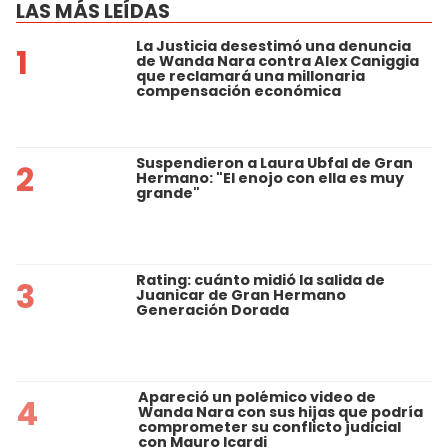
LAS MÁS LEÍDAS
La Justicia desestimó una denuncia
1
de Wanda Nara contra Alex Caniggia
que reclamará una millonaria
compensación económica
Suspendieron a Laura Ubfal de Gran
2
Hermano: "El enojo con ella es muy
grande"
Rating: cuánto midió la salida de
3
Juanicar de Gran Hermano
Generación Dorada
Apareció un polémico video de
4
Wanda Nara con sus hijas que podría
comprometer su conflicto judicial
con Mauro Icardi