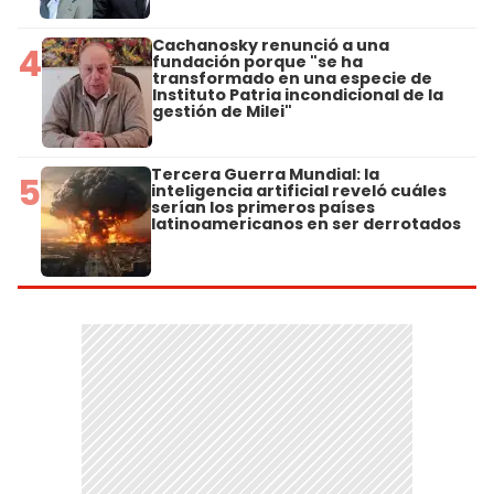
Cachanosky renunció a una
4
fundación porque "se ha
transformado en una especie de
Instituto Patria incondicional de la
gestión de Milei"
Tercera Guerra Mundial: la
5
inteligencia artificial reveló cuáles
serían los primeros países
latinoamericanos en ser derrotados