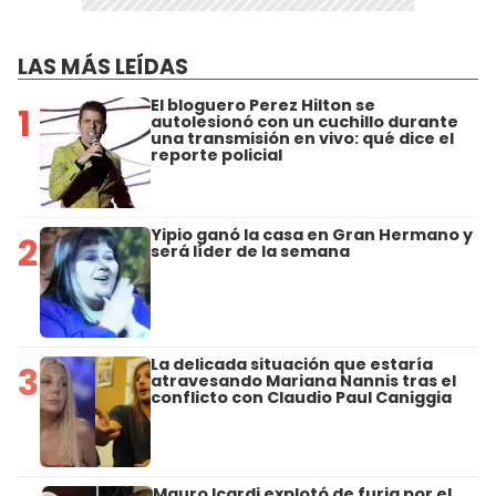
LAS MÁS LEÍDAS
El bloguero Perez Hilton se
1
autolesionó con un cuchillo durante
una transmisión en vivo: qué dice el
reporte policial
Yipio ganó la casa en Gran Hermano y
2
será líder de la semana
La delicada situación que estaría
3
atravesando Mariana Nannis tras el
conflicto con Claudio Paul Caniggia
Mauro Icardi explotó de furia por el