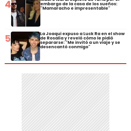
4
embargo de la casa de los sueños:
"Mamaracho e impresentable"
La Joaqui expuso a Luck Ra en el show
5
de Rosalía y reveló cómo le pidió
separarse: "Me invitó a un viaje y se
desencantó conmigo"