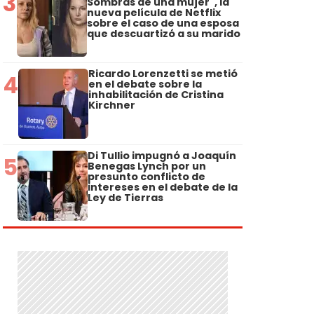
3
Sombras de una mujer", la
nueva película de Netflix
sobre el caso de una esposa
que descuartizó a su marido
Ricardo Lorenzetti se metió
4
en el debate sobre la
inhabilitación de Cristina
Kirchner
Di Tullio impugnó a Joaquín
5
Benegas Lynch por un
presunto conflicto de
intereses en el debate de la
Ley de Tierras