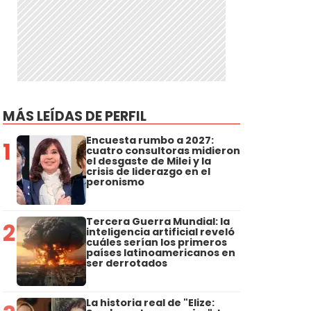
MÁS LEÍDAS DE PERFIL
Encuesta rumbo a 2027:
1
cuatro consultoras midieron
el desgaste de Milei y la
crisis de liderazgo en el
peronismo
Tercera Guerra Mundial: la
2
inteligencia artificial reveló
cuáles serían los primeros
países latinoamericanos en
ser derrotados
La historia real de "Elize: