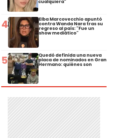
cualquiera"
Elba Marcovecchio apuntó
4
contra Wanda Nara tras su
regreso al país: "Fue un
show mediático"
Quedó definida una nueva
5
placa de nominados en Gran
Hermano: quiénes son