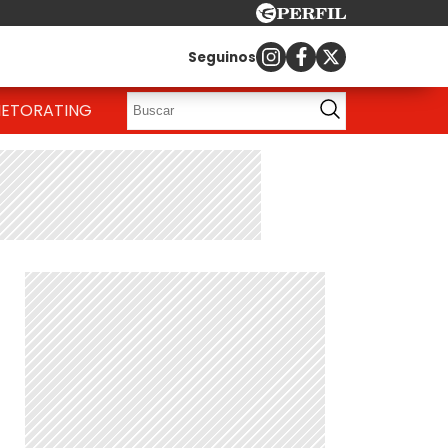
Seguinos
IETO
RATING