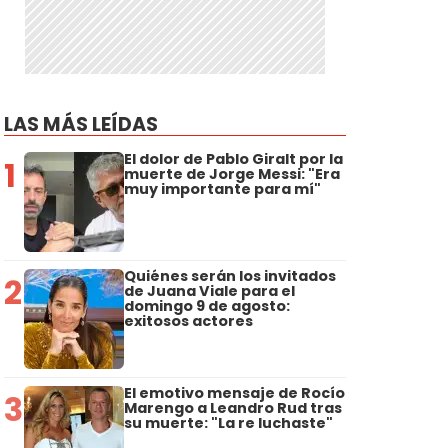
LAS MÁS LEÍDAS
El dolor de Pablo Giralt por la
1
muerte de Jorge Messi: "Era
muy importante para mí"
Quiénes serán los invitados
2
de Juana Viale para el
domingo 9 de agosto:
exitosos actores
El emotivo mensaje de Rocío
3
Marengo a Leandro Rud tras
su muerte: "La re luchaste"