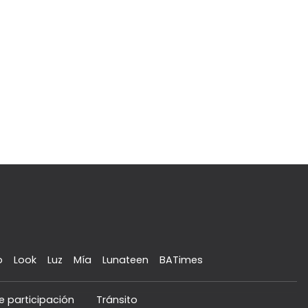
o
Look
Luz
Mía
Lunateen
BATimes
e participación
Tránsito