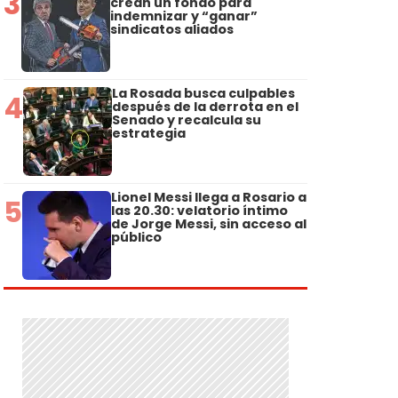
3
crean un fondo para
indemnizar y “ganar”
sindicatos aliados
La Rosada busca culpables
4
después de la derrota en el
Senado y recalcula su
estrategia
Lionel Messi llega a Rosario a
5
las 20.30: velatorio íntimo
de Jorge Messi, sin acceso al
público