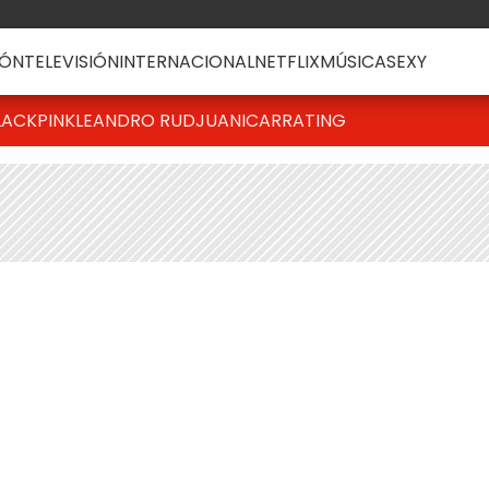
ÓN
TELEVISIÓN
INTERNACIONAL
NETFLIX
MÚSICA
SEXY
LACKPINK
LEANDRO RUD
JUANICAR
RATING