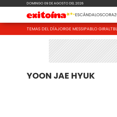
DOMINGO 09 DE AGOSTO DEL 2026
ESCÁNDALOS
CORAZ
TEMAS DEL DÍA
JORGE MESSI
PABLO GIRALT
B
YOON JAE HYUK