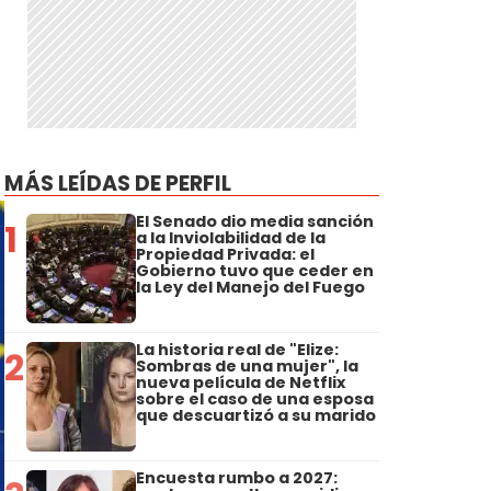
MÁS LEÍDAS DE PERFIL
El Senado dio media sanción
1
a la Inviolabilidad de la
Propiedad Privada: el
Gobierno tuvo que ceder en
la Ley del Manejo del Fuego
La historia real de "Elize:
2
Sombras de una mujer", la
nueva película de Netflix
sobre el caso de una esposa
que descuartizó a su marido
Encuesta rumbo a 2027: