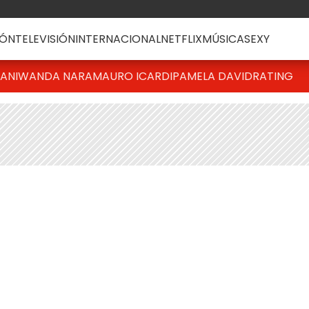
ÓN
TELEVISIÓN
INTERNACIONAL
NETFLIX
MÚSICA
SEXY
IANI
WANDA NARA
MAURO ICARDI
PAMELA DAVID
RATING