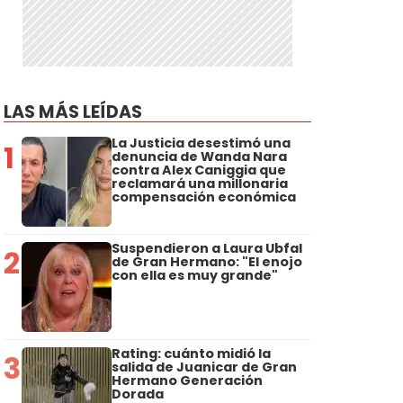
LAS MÁS LEÍDAS
La Justicia desestimó una
1
denuncia de Wanda Nara
contra Alex Caniggia que
reclamará una millonaria
compensación económica
Suspendieron a Laura Ubfal
2
de Gran Hermano: "El enojo
con ella es muy grande"
Rating: cuánto midió la
3
salida de Juanicar de Gran
Hermano Generación
Dorada