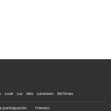
o
Look
Luz
Mía
Lunateen
BATimes
e participación
Tránsito