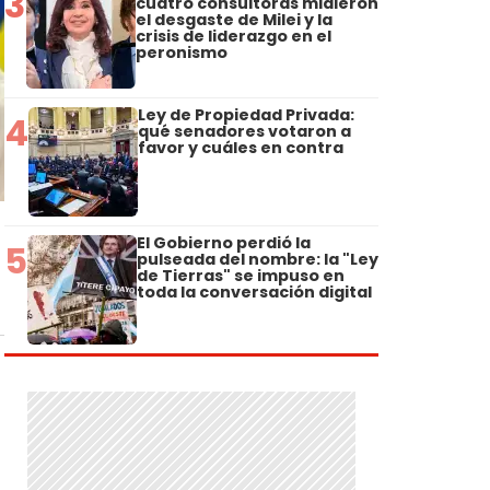
3
cuatro consultoras midieron
el desgaste de Milei y la
crisis de liderazgo en el
peronismo
Ley de Propiedad Privada:
4
qué senadores votaron a
favor y cuáles en contra
El Gobierno perdió la
5
pulseada del nombre: la "Ley
de Tierras" se impuso en
toda la conversación digital