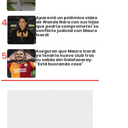
Apareció un polémico video
4
de Wanda Nara con sus hijas
que podría comprometer su
conflicto judicial con Mauro
Icardi
Aseguran que Mauro Icardi
5
ya tendría nuevo club tras
su salida del Galatasaray:
"Está buscando casa"