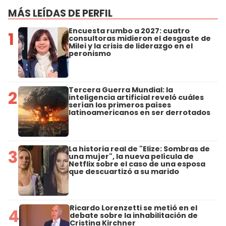
MÁS LEÍDAS DE PERFIL
Encuesta rumbo a 2027: cuatro
1
consultoras midieron el desgaste de
Milei y la crisis de liderazgo en el
peronismo
Tercera Guerra Mundial: la
2
inteligencia artificial reveló cuáles
serían los primeros países
latinoamericanos en ser derrotados
La historia real de "Elize: Sombras de
3
una mujer", la nueva película de
Netflix sobre el caso de una esposa
que descuartizó a su marido
Ricardo Lorenzetti se metió en el
4
debate sobre la inhabilitación de
Cristina Kirchner