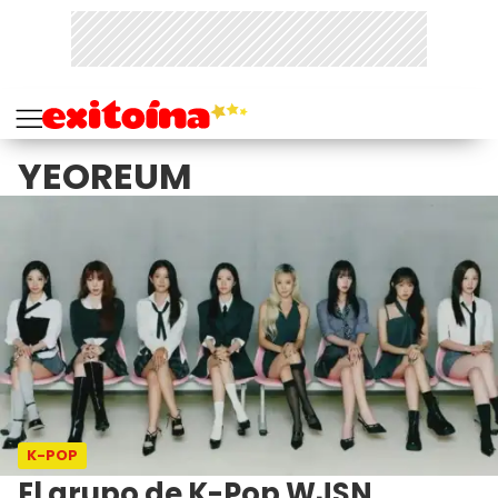
YEOREUM
K-POP
El grupo de K-Pop WJSN