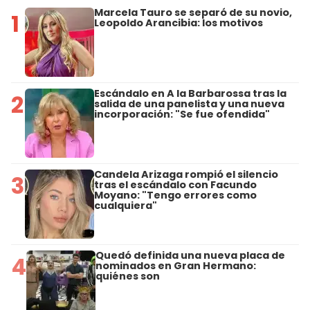
Marcela Tauro se separó de su novio,
1
Leopoldo Arancibia: los motivos
Escándalo en A la Barbarossa tras la
2
salida de una panelista y una nueva
incorporación: "Se fue ofendida"
Candela Arizaga rompió el silencio
3
tras el escándalo con Facundo
Moyano: "Tengo errores como
cualquiera"
Quedó definida una nueva placa de
4
nominados en Gran Hermano:
quiénes son