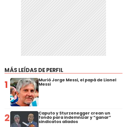
MÁS LEÍDAS DE PERFIL
Murió Jorge Messi, el papá de Lionel
1
Messi
Caputo y Sturzenegger crean un
2
fondo para indemnizar y “ganar”
sindicatos aliados