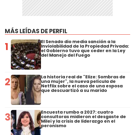
MÁS LEÍDAS DE PERFIL
El Senado dio media sanción a la
1
Inviolabilidad de la Propiedad Privada:
el Gobierno tuvo que ceder en la Ley
del Manejo del Fuego
La historia real de "Elize: Sombras de
2
una mujer", la nueva película de
Netflix sobre el caso de una esposa
que descuartizó a su marido
Encuesta rumbo a 2027: cuatro
3
consultoras midieron el desgaste de
Milei y la crisis de liderazgo en el
peronismo