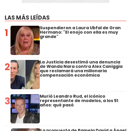
LAS MÁS LEÍDAS
Suspendieron a Laura Ubfal de Gran
1
Hermano: "El enojo con ella es muy
grande"
La Justicia desestimó una denuncia
2
de Wanda Nara contra Alex Caniggia
que reclamará una millonaria
compensación económica
Murió Leandro Rud, el icónico
3
representante de modelos, a los 51
años: qué pasó
La propuesta de Pamela David a Ángel