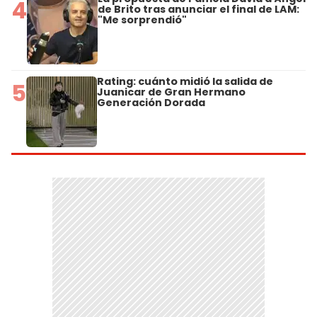
4
de Brito tras anunciar el final de LAM:
"Me sorprendió"
Rating: cuánto midió la salida de
5
Juanicar de Gran Hermano
Generación Dorada