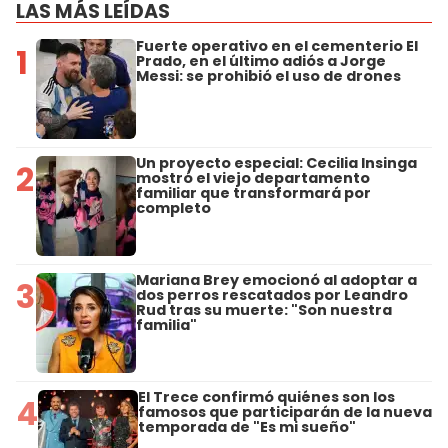
LAS MÁS LEÍDAS
Fuerte operativo en el cementerio El
1
Prado, en el último adiós a Jorge
Messi: se prohibió el uso de drones
Un proyecto especial: Cecilia Insinga
2
mostró el viejo departamento
familiar que transformará por
completo
Mariana Brey emocionó al adoptar a
3
dos perros rescatados por Leandro
Rud tras su muerte: "Son nuestra
familia"
El Trece confirmó quiénes son los
4
famosos que participarán de la nueva
temporada de "Es mi sueño"