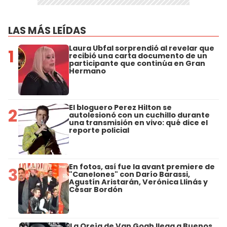
LAS MÁS LEÍDAS
Laura Ubfal sorprendió al revelar que
1
recibió una carta documento de un
participante que continúa en Gran
Hermano
El bloguero Perez Hilton se
2
autolesionó con un cuchillo durante
una transmisión en vivo: qué dice el
reporte policial
En fotos, así fue la avant premiere de
3
"Canelones" con Darío Barassi,
Agustín Aristarán, Verónica Llinás y
César Bordón
La Oreja de Van Gogh llega a Buenos