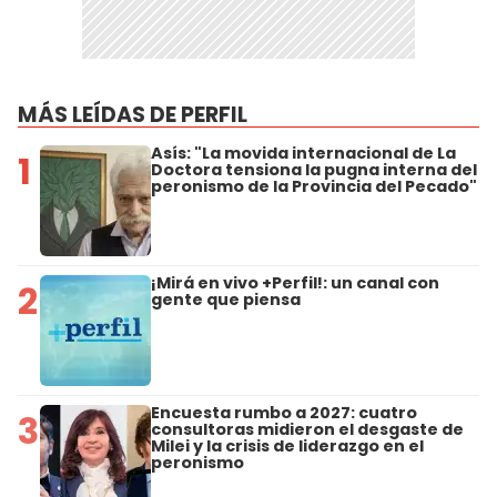
MÁS LEÍDAS DE PERFIL
Asís: "La movida internacional de La
1
Doctora tensiona la pugna interna del
peronismo de la Provincia del Pecado"
¡Mirá en vivo +Perfil!: un canal con
2
gente que piensa
Encuesta rumbo a 2027: cuatro
3
consultoras midieron el desgaste de
Milei y la crisis de liderazgo en el
peronismo