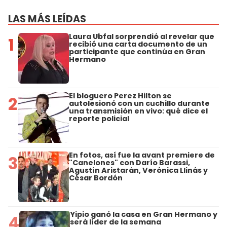
LAS MÁS LEÍDAS
Laura Ubfal sorprendió al revelar que
1
recibió una carta documento de un
participante que continúa en Gran
Hermano
El bloguero Perez Hilton se
2
autolesionó con un cuchillo durante
una transmisión en vivo: qué dice el
reporte policial
En fotos, así fue la avant premiere de
3
"Canelones" con Darío Barassi,
Agustín Aristarán, Verónica Llinás y
César Bordón
Yipio ganó la casa en Gran Hermano y
4
será líder de la semana