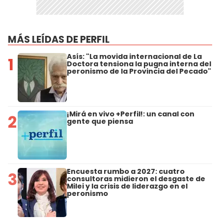
MÁS LEÍDAS DE PERFIL
Asís: "La movida internacional de La
1
Doctora tensiona la pugna interna del
peronismo de la Provincia del Pecado"
¡Mirá en vivo +Perfil!: un canal con
2
gente que piensa
Encuesta rumbo a 2027: cuatro
3
consultoras midieron el desgaste de
Milei y la crisis de liderazgo en el
peronismo