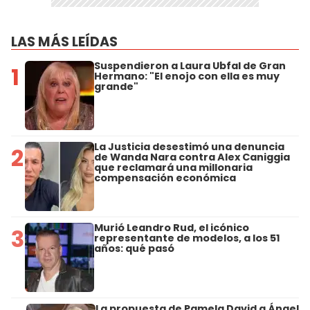
LAS MÁS LEÍDAS
Suspendieron a Laura Ubfal de Gran
1
Hermano: "El enojo con ella es muy
grande"
La Justicia desestimó una denuncia
2
de Wanda Nara contra Alex Caniggia
que reclamará una millonaria
compensación económica
Murió Leandro Rud, el icónico
3
representante de modelos, a los 51
años: qué pasó
La propuesta de Pamela David a Ángel