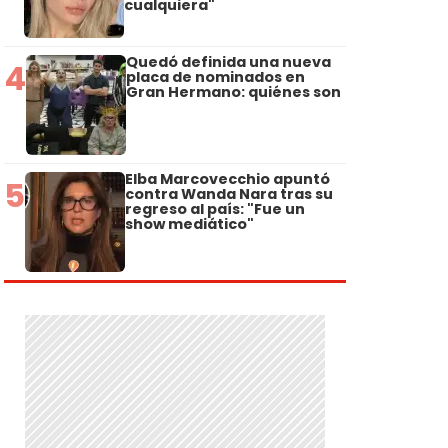
cualquiera"
Quedó definida una nueva
4
placa de nominados en
Gran Hermano: quiénes son
Elba Marcovecchio apuntó
5
contra Wanda Nara tras su
regreso al país: "Fue un
show mediático"