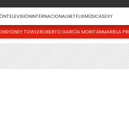
ÓN
TELEVISIÓN
INTERNACIONAL
NETFLIX
MÚSICA
SEXY
TON
SYDNEY TOWLE
ROBERTO GARCÍA MORITÁN
MARIELA PR