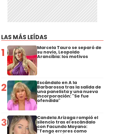
LAS MÁS LEÍDAS
Marcela Tauro se separó de
1
su novio, Leopoldo
Arancibia: los motivos
Escándalo en A la
2
Barbarossa tras la salida de
una panelista y una nueva
incorporación: "Se fue
ofendida"
Candela Arizaga rompió el
3
silencio tras el escándalo
con Facundo Moyano:
"Tengo errores como