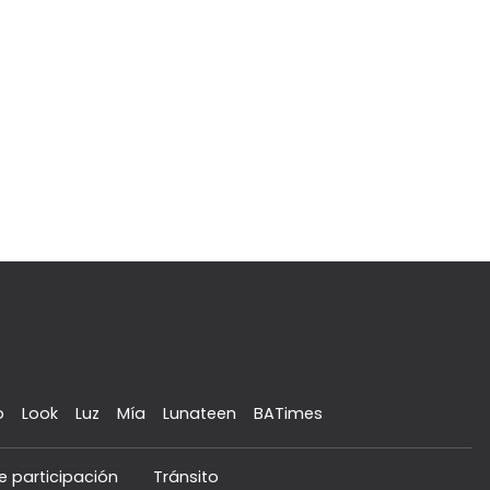
o
Look
Luz
Mía
Lunateen
BATimes
e participación
Tránsito