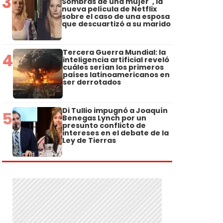
3
Sombras de una mujer", la
nueva película de Netflix
sobre el caso de una esposa
que descuartizó a su marido
Tercera Guerra Mundial: la
4
inteligencia artificial reveló
cuáles serían los primeros
países latinoamericanos en
ser derrotados
Di Tullio impugnó a Joaquín
5
Benegas Lynch por un
presunto conflicto de
intereses en el debate de la
Ley de Tierras