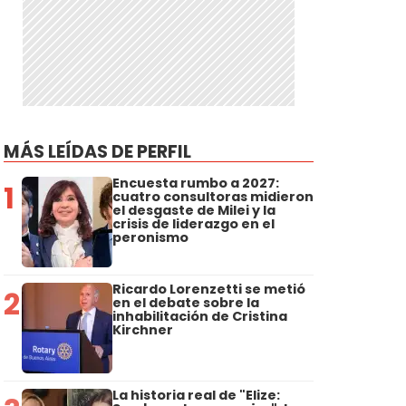
MÁS LEÍDAS DE PERFIL
Encuesta rumbo a 2027:
1
cuatro consultoras midieron
el desgaste de Milei y la
crisis de liderazgo en el
peronismo
Ricardo Lorenzetti se metió
2
en el debate sobre la
inhabilitación de Cristina
Kirchner
La historia real de "Elize: