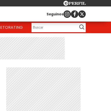
Seguinos
IETO
RATING