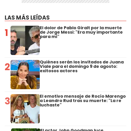
LAS MÁS LEÍDAS
El dolor de Pablo Giralt por la muerte
1
de Jorge Messi: "Era muy importante
para mí"
Quiénes serán los invitados de Juana
2
Viale para el domingo 9 de agosto:
exitosos actores
El emotivo mensaje de Rocío Marengo
3
a Leandro Rud tras su muerte: "La re
luchaste"
El actor John Goodman luce