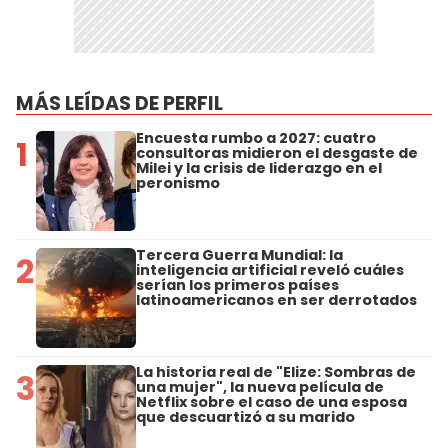
MÁS LEÍDAS DE PERFIL
Encuesta rumbo a 2027: cuatro
1
consultoras midieron el desgaste de
Milei y la crisis de liderazgo en el
peronismo
Tercera Guerra Mundial: la
2
inteligencia artificial reveló cuáles
serían los primeros países
latinoamericanos en ser derrotados
La historia real de "Elize: Sombras de
3
una mujer", la nueva película de
Netflix sobre el caso de una esposa
que descuartizó a su marido