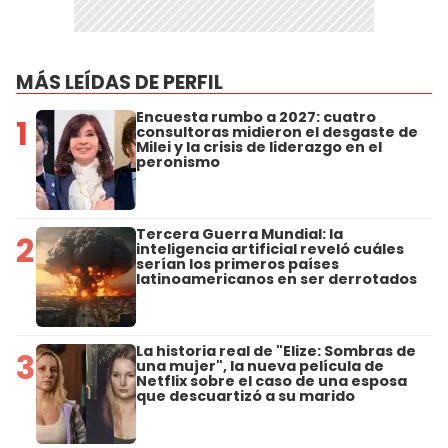
MÁS LEÍDAS DE PERFIL
Encuesta rumbo a 2027: cuatro
1
consultoras midieron el desgaste de
Milei y la crisis de liderazgo en el
peronismo
Tercera Guerra Mundial: la
2
inteligencia artificial reveló cuáles
serían los primeros países
latinoamericanos en ser derrotados
La historia real de "Elize: Sombras de
3
una mujer", la nueva película de
Netflix sobre el caso de una esposa
que descuartizó a su marido