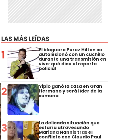
LAS MÁS LEÍDAS
El bloguero Perez Hilton se
1
autolesionó con un cuchillo
durante una transmisión en
vivo: qué dice el reporte
policial
Yipio ganó la casa en Gran
2
Hermano y será líder de la
semana
La delicada situación que
3
estaría atravesando
Mariana Nannis tras el
conflicto con Claudio Paul