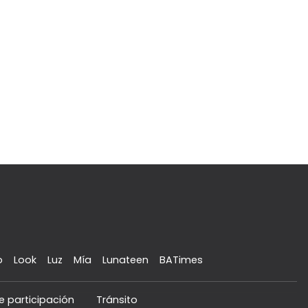
o
Look
Luz
Mía
Lunateen
BATimes
e participación
Tránsito