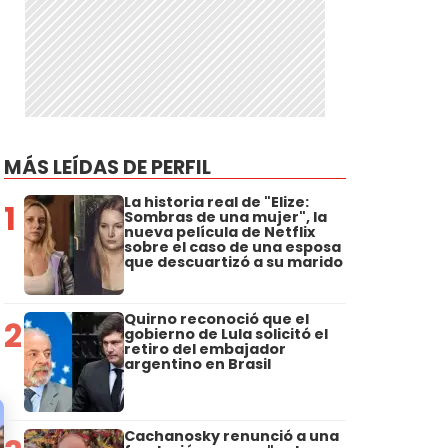
MÁS LEÍDAS DE PERFIL
La historia real de "Elize:
1
Sombras de una mujer", la
nueva película de Netflix
sobre el caso de una esposa
que descuartizó a su marido
Quirno reconoció que el
2
gobierno de Lula solicitó el
retiro del embajador
argentino en Brasil
Cachanosky renunció a una