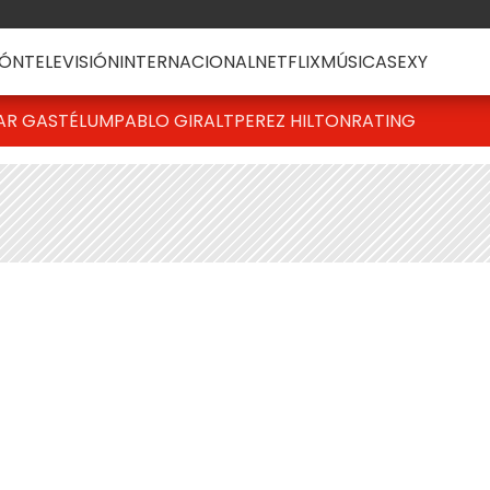
ÓN
TELEVISIÓN
INTERNACIONAL
NETFLIX
MÚSICA
SEXY
AR GASTÉLUM
PABLO GIRALT
PEREZ HILTON
RATING