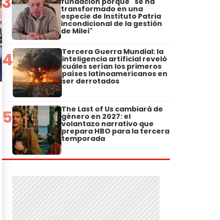
3
fundación porque "se ha
transformado en una
especie de Instituto Patria
incondicional de la gestión
de Milei"
Tercera Guerra Mundial: la
4
inteligencia artificial reveló
cuáles serían los primeros
países latinoamericanos en
ser derrotados
The Last of Us cambiará de
5
género en 2027: el
volantazo narrativo que
prepara HBO para la tercera
temporada