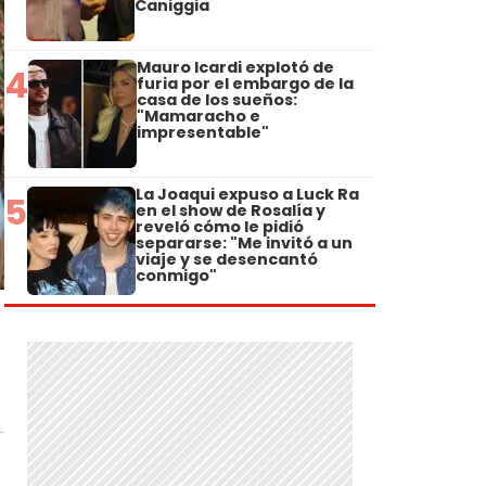
Caniggia
Mauro Icardi explotó de
4
furia por el embargo de la
casa de los sueños:
"Mamaracho e
impresentable"
La Joaqui expuso a Luck Ra
5
en el show de Rosalía y
reveló cómo le pidió
separarse: "Me invitó a un
viaje y se desencantó
conmigo"