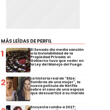
MÁS LEÍDAS DE PERFIL
El Senado dio media sanción
1
a la Inviolabilidad de la
Propiedad Privada: el
Gobierno tuvo que ceder en
la Ley del Manejo del Fuego
La historia real de "Elize:
2
Sombras de una mujer", la
nueva película de Netflix
sobre el caso de una esposa
que descuartizó a su marido
Encuesta rumbo a 2027: