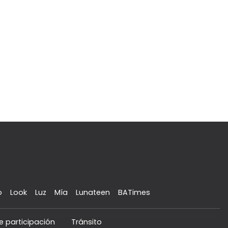
o
Look
Luz
Mía
Lunateen
BATimes
e participación
Tránsito