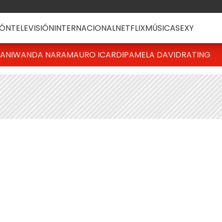
ÓN
TELEVISIÓN
INTERNACIONAL
NETFLIX
MÚSICA
SEXY
IANI
WANDA NARA
MAURO ICARDI
PAMELA DAVID
RATING