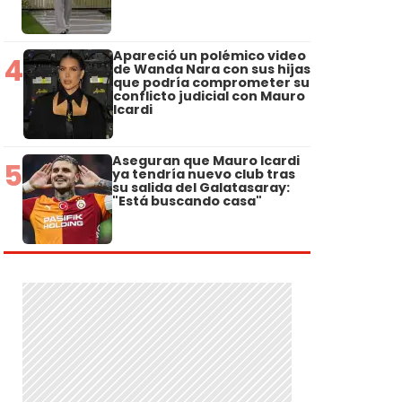
Apareció un polémico video
4
de Wanda Nara con sus hijas
que podría comprometer su
conflicto judicial con Mauro
Icardi
Aseguran que Mauro Icardi
5
ya tendría nuevo club tras
su salida del Galatasaray:
"Está buscando casa"