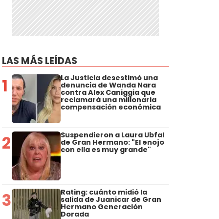
LAS MÁS LEÍDAS
La Justicia desestimó una
1
denuncia de Wanda Nara
contra Alex Caniggia que
reclamará una millonaria
compensación económica
Suspendieron a Laura Ubfal
2
de Gran Hermano: "El enojo
con ella es muy grande"
Rating: cuánto midió la
3
salida de Juanicar de Gran
Hermano Generación
Dorada