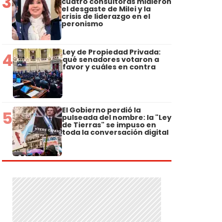
3
cuatro consultoras midieron
el desgaste de Milei y la
crisis de liderazgo en el
peronismo
Ley de Propiedad Privada:
4
qué senadores votaron a
favor y cuáles en contra
El Gobierno perdió la
5
pulseada del nombre: la "Ley
de Tierras" se impuso en
toda la conversación digital