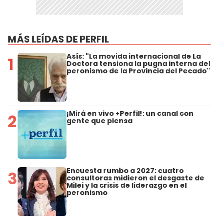
MÁS LEÍDAS DE PERFIL
Asís: "La movida internacional de La
1
Doctora tensiona la pugna interna del
peronismo de la Provincia del Pecado"
¡Mirá en vivo +Perfil!: un canal con
2
gente que piensa
Encuesta rumbo a 2027: cuatro
3
consultoras midieron el desgaste de
Milei y la crisis de liderazgo en el
peronismo