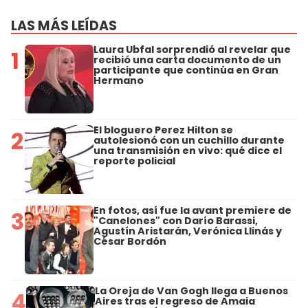
LAS MÁS LEÍDAS
Laura Ubfal sorprendió al revelar que
1
recibió una carta documento de un
participante que continúa en Gran
Hermano
El bloguero Perez Hilton se
2
autolesionó con un cuchillo durante
una transmisión en vivo: qué dice el
reporte policial
En fotos, así fue la avant premiere de
3
"Canelones" con Darío Barassi,
Agustín Aristarán, Verónica Llinás y
César Bordón
La Oreja de Van Gogh llega a Buenos
4
Aires tras el regreso de Amaia