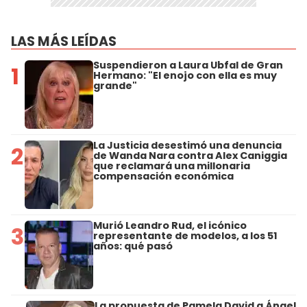
LAS MÁS LEÍDAS
Suspendieron a Laura Ubfal de Gran
1
Hermano: "El enojo con ella es muy
grande"
La Justicia desestimó una denuncia
2
de Wanda Nara contra Alex Caniggia
que reclamará una millonaria
compensación económica
Murió Leandro Rud, el icónico
3
representante de modelos, a los 51
años: qué pasó
La propuesta de Pamela David a Ángel