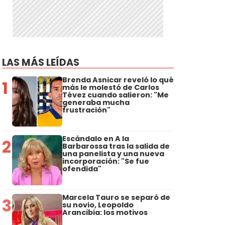
LAS MÁS LEÍDAS
Brenda Asnicar reveló lo qué
1
más le molestó de Carlos
Tévez cuando salieron: "Me
generaba mucha
frustración"
Escándalo en A la
2
Barbarossa tras la salida de
una panelista y una nueva
incorporación: "Se fue
ofendida"
Marcela Tauro se separó de
3
su novio, Leopoldo
Arancibia: los motivos