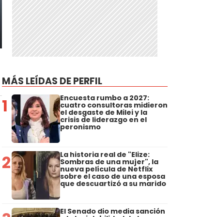
MÁS LEÍDAS DE PERFIL
Encuesta rumbo a 2027:
1
cuatro consultoras midieron
el desgaste de Milei y la
crisis de liderazgo en el
peronismo
La historia real de "Elize:
2
Sombras de una mujer", la
nueva película de Netflix
sobre el caso de una esposa
que descuartizó a su marido
El Senado dio media sanción