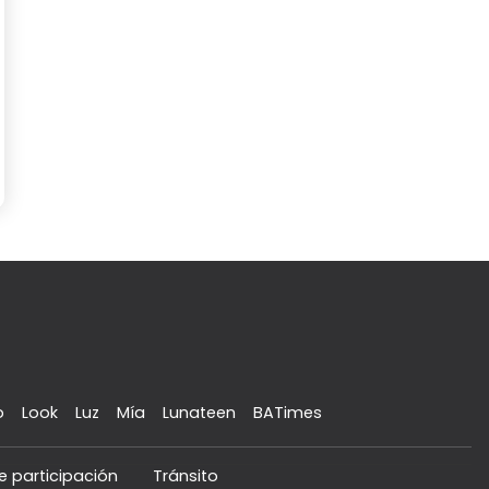
o
Look
Luz
Mía
Lunateen
BATimes
e participación
Tránsito