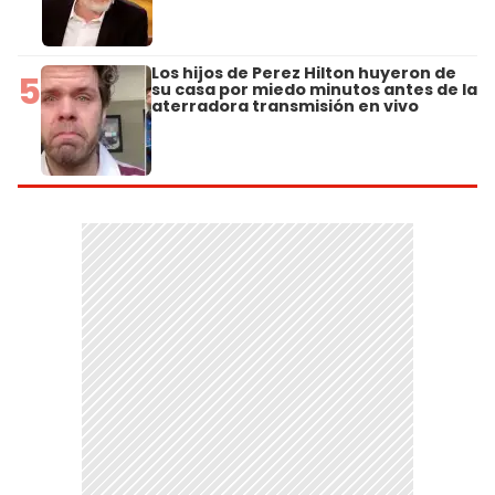
Los hijos de Perez Hilton huyeron de
5
su casa por miedo minutos antes de la
aterradora transmisión en vivo