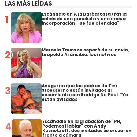
LAS MÁS LEÍDAS
Escándalo en A la Barbarossa tras la
1
salida de una panelista y una nueva
incorporación: "Se fue ofendida"
Marcela Tauro se separó de su novio,
2
Leopoldo Arancibia: los motivos
Aseguran que los padres de Tini
3
Stoessel no están invitados al
casamiento con Rodrigo De Paul: "Ya
están avisados"
Escándalo en la grabación de "PH,
4
Podemos Hablar" con Andy
Kusnetzoff: dos invitadas se cruzaron
frente a cámara