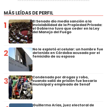
MÁS LEÍDAS DE PERFIL
El Senado dio media sanción a la
1
Inviolabilidad de la Propiedad Privada:
el Gobierno tuvo que ceder en la Ley
del Manejo del Fuego
No le explotó el celular: un hombre fue
2
detenido en Córdoba acusado por el
femicidio de su esposa
Condenado por drogas y robo,
3
cuando salió de prisión fue becario
municipal y empleado de Senaf
Guillermo Arias, juez electoral de