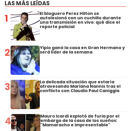
LAS MÁS LEÍDAS
El bloguero Perez Hilton se
1
autolesionó con un cuchillo durante
una transmisión en vivo: qué dice el
reporte policial
Yipio ganó la casa en Gran Hermano y
2
será líder de la semana
La delicada situación que estaría
3
atravesando Mariana Nannis tras el
conflicto con Claudio Paul Caniggia
Mauro Icardi explotó de furia por el
4
embargo de la casa de los sueños:
"Mamaracho e impresentable"