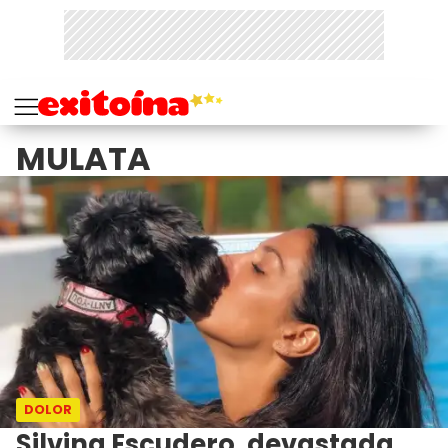
MULATA
DOLOR
Silvina Escudero, devastada