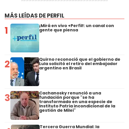
MÁS LEÍDAS DE PERFIL
¡Mirá en vivo +Perfil!: un canal con
1
gente que piensa
Quirno reconoció que el gobierno de
2
Lula solicitó el retiro del embajador
argentino en Brasil
Cachanosky renunció a una
3
fundación porque "se ha
transformado en una especie de
Instituto Patria incondicional de la
gestión de Milei"
Tercera Guerra Mundial: la