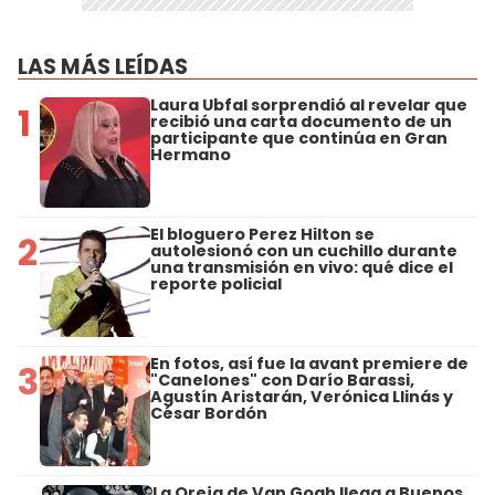
LAS MÁS LEÍDAS
Laura Ubfal sorprendió al revelar que
1
recibió una carta documento de un
participante que continúa en Gran
Hermano
El bloguero Perez Hilton se
2
autolesionó con un cuchillo durante
una transmisión en vivo: qué dice el
reporte policial
En fotos, así fue la avant premiere de
3
"Canelones" con Darío Barassi,
Agustín Aristarán, Verónica Llinás y
César Bordón
La Oreja de Van Gogh llega a Buenos