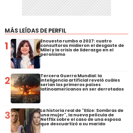
MÁS LEÍDAS DE PERFIL
Encuesta rumbo a 2027: cuatro
1
consultoras midieron el desgaste de
Milei y la crisis de liderazgo en el
peronismo
Tercera Guerra Mundial: la
2
inteligencia artificial reveló cuáles
serían los primeros países
latinoamericanos en ser derrotados
La historia real de "Elize: Sombras de
3
una mujer", la nueva película de
Netflix sobre el caso de una esposa
que descuartizó a su marido