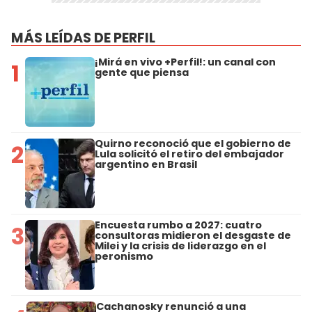
MÁS LEÍDAS DE PERFIL
¡Mirá en vivo +Perfil!: un canal con
1
gente que piensa
Quirno reconoció que el gobierno de
2
Lula solicitó el retiro del embajador
argentino en Brasil
Encuesta rumbo a 2027: cuatro
3
consultoras midieron el desgaste de
Milei y la crisis de liderazgo en el
peronismo
Cachanosky renunció a una