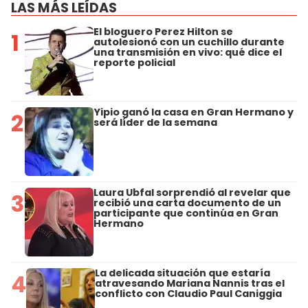
LAS MÁS LEÍDAS
El bloguero Perez Hilton se
1
autolesionó con un cuchillo durante
una transmisión en vivo: qué dice el
reporte policial
Yipio ganó la casa en Gran Hermano y
2
será líder de la semana
Laura Ubfal sorprendió al revelar que
3
recibió una carta documento de un
participante que continúa en Gran
Hermano
La delicada situación que estaría
4
atravesando Mariana Nannis tras el
conflicto con Claudio Paul Caniggia