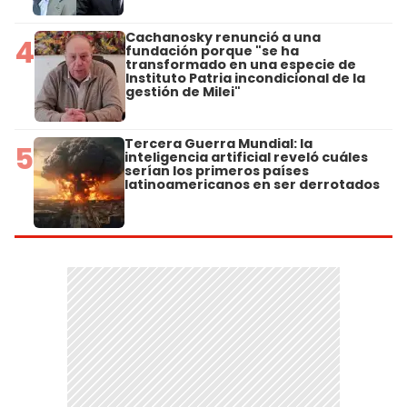
Cachanosky renunció a una
4
fundación porque "se ha
transformado en una especie de
Instituto Patria incondicional de la
gestión de Milei"
Tercera Guerra Mundial: la
5
inteligencia artificial reveló cuáles
serían los primeros países
latinoamericanos en ser derrotados