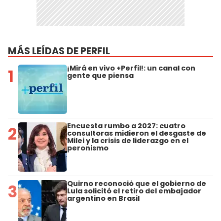
MÁS LEÍDAS DE PERFIL
¡Mirá en vivo +Perfil!: un canal con
1
gente que piensa
Encuesta rumbo a 2027: cuatro
2
consultoras midieron el desgaste de
Milei y la crisis de liderazgo en el
peronismo
Quirno reconoció que el gobierno de
3
Lula solicitó el retiro del embajador
argentino en Brasil