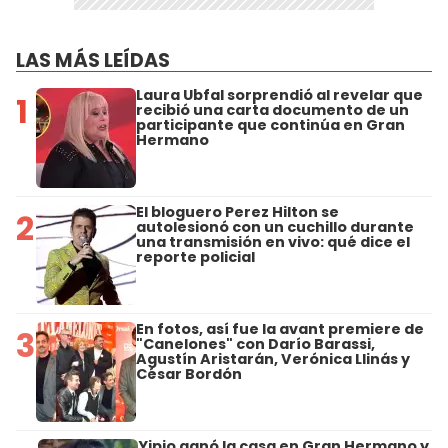
LAS MÁS LEÍDAS
Laura Ubfal sorprendió al revelar que
1
recibió una carta documento de un
participante que continúa en Gran
Hermano
El bloguero Perez Hilton se
2
autolesionó con un cuchillo durante
una transmisión en vivo: qué dice el
reporte policial
En fotos, así fue la avant premiere de
3
"Canelones" con Darío Barassi,
Agustín Aristarán, Verónica Llinás y
César Bordón
Yipio ganó la casa en Gran Hermano y