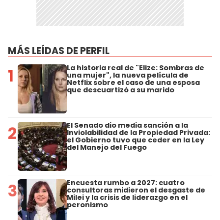
MÁS LEÍDAS DE PERFIL
La historia real de "Elize: Sombras de
1
una mujer", la nueva película de
Netflix sobre el caso de una esposa
que descuartizó a su marido
El Senado dio media sanción a la
2
Inviolabilidad de la Propiedad Privada:
el Gobierno tuvo que ceder en la Ley
del Manejo del Fuego
Encuesta rumbo a 2027: cuatro
3
consultoras midieron el desgaste de
Milei y la crisis de liderazgo en el
peronismo