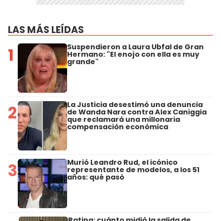
LAS MÁS LEÍDAS
Suspendieron a Laura Ubfal de Gran
1
Hermano: "El enojo con ella es muy
grande"
La Justicia desestimó una denuncia
2
de Wanda Nara contra Alex Caniggia
que reclamará una millonaria
compensación económica
Murió Leandro Rud, el icónico
3
representante de modelos, a los 51
años: qué pasó
Rating: cuánto midió la salida de