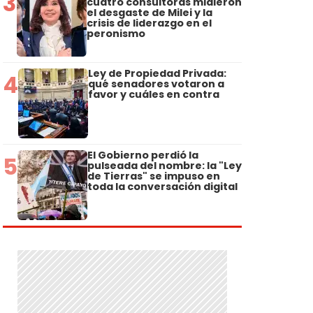
3
cuatro consultoras midieron
el desgaste de Milei y la
crisis de liderazgo en el
peronismo
Ley de Propiedad Privada:
4
qué senadores votaron a
favor y cuáles en contra
El Gobierno perdió la
5
pulseada del nombre: la "Ley
de Tierras" se impuso en
toda la conversación digital