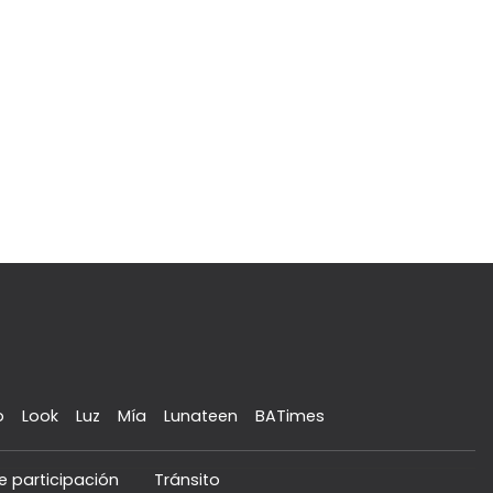
o
Look
Luz
Mía
Lunateen
BATimes
e participación
Tránsito