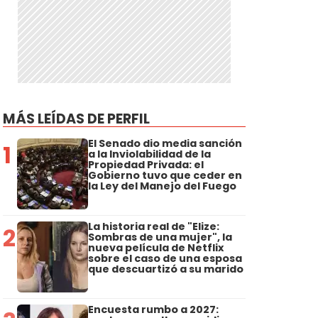
MÁS LEÍDAS DE PERFIL
El Senado dio media sanción
1
a la Inviolabilidad de la
Propiedad Privada: el
Gobierno tuvo que ceder en
la Ley del Manejo del Fuego
La historia real de "Elize:
2
Sombras de una mujer", la
nueva película de Netflix
sobre el caso de una esposa
que descuartizó a su marido
Encuesta rumbo a 2027: