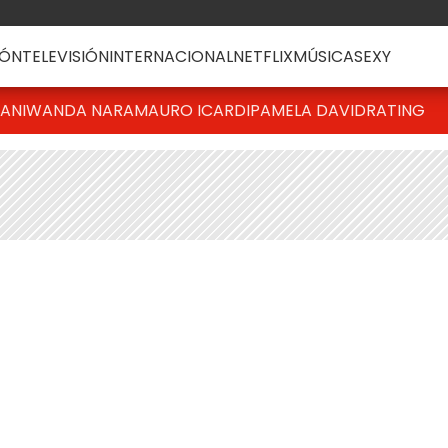
ÓN
TELEVISIÓN
INTERNACIONAL
NETFLIX
MÚSICA
SEXY
IANI
WANDA NARA
MAURO ICARDI
PAMELA DAVID
RATING