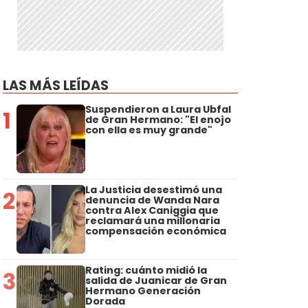
LAS MÁS LEÍDAS
Suspendieron a Laura Ubfal
1
de Gran Hermano: "El enojo
con ella es muy grande"
La Justicia desestimó una
2
denuncia de Wanda Nara
contra Alex Caniggia que
reclamará una millonaria
compensación económica
Rating: cuánto midió la
3
salida de Juanicar de Gran
Hermano Generación
Dorada