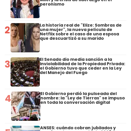
peronismo
La historia real de "Elize: Sombras de
2
una mujer", la nueva película de
Netflix sobre el caso de una esposa
que descuartizó a su marido
El Senado dio media sanción a la
3
Inviolabilidad de la Propiedad Privada:
el Gobierno tuvo que ceder en la Ley
del Manejo del Fuego
El Gobierno perdió la pulseada del
4
nombre: la "Ley de Tierras" se impuso
en toda la conversación digital
ANSES: cuándo cobran jubilados y