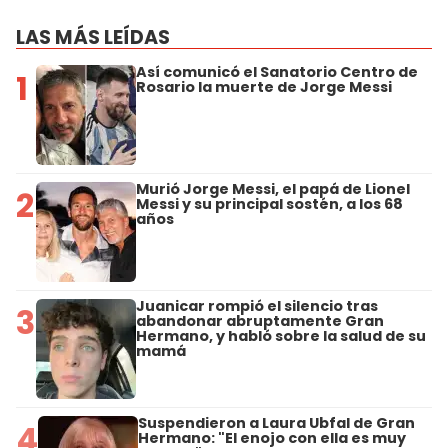
LAS MÁS LEÍDAS
Así comunicó el Sanatorio Centro de
1
Rosario la muerte de Jorge Messi
Murió Jorge Messi, el papá de Lionel
2
Messi y su principal sostén, a los 68
años
Juanicar rompió el silencio tras
3
abandonar abruptamente Gran
Hermano, y habló sobre la salud de su
mamá
Suspendieron a Laura Ubfal de Gran
4
Hermano: "El enojo con ella es muy