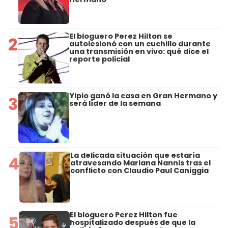
El bloguero Perez Hilton se
2
autolesionó con un cuchillo durante
una transmisión en vivo: qué dice el
reporte policial
Yipio ganó la casa en Gran Hermano y
3
será líder de la semana
La delicada situación que estaría
4
atravesando Mariana Nannis tras el
conflicto con Claudio Paul Caniggia
El bloguero Perez Hilton fue
5
hospitalizado después de que la