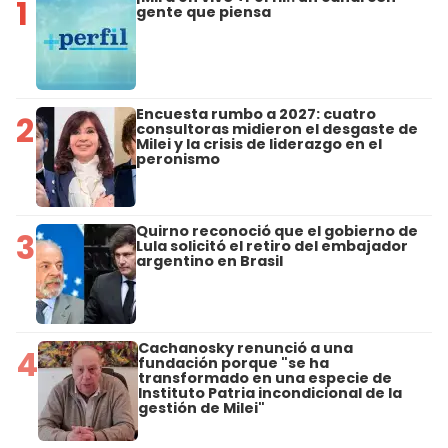
1
gente que piensa
Encuesta rumbo a 2027: cuatro
2
consultoras midieron el desgaste de
Milei y la crisis de liderazgo en el
peronismo
Quirno reconoció que el gobierno de
3
Lula solicitó el retiro del embajador
argentino en Brasil
Cachanosky renunció a una
4
fundación porque "se ha
transformado en una especie de
Instituto Patria incondicional de la
gestión de Milei"