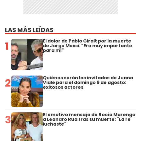
LAS MÁS LEÍDAS
El dolor de Pablo Giralt por la muerte
1
de Jorge Messi: "Era muy importante
para mí"
Quiénes serán los invitados de Juana
2
Viale para el domingo 9 de agosto:
exitosos actores
El emotivo mensaje de Rocío Marengo
3
a Leandro Rud tras su muerte: "La re
luchaste"