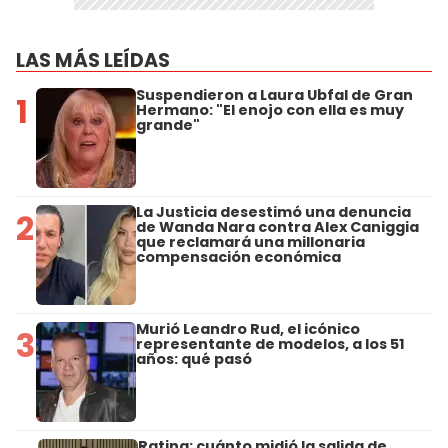
LAS MÁS LEÍDAS
Suspendieron a Laura Ubfal de Gran
1
Hermano: "El enojo con ella es muy
grande"
La Justicia desestimó una denuncia
2
de Wanda Nara contra Alex Caniggia
que reclamará una millonaria
compensación económica
Murió Leandro Rud, el icónico
3
representante de modelos, a los 51
años: qué pasó
Rating: cuánto midió la salida de