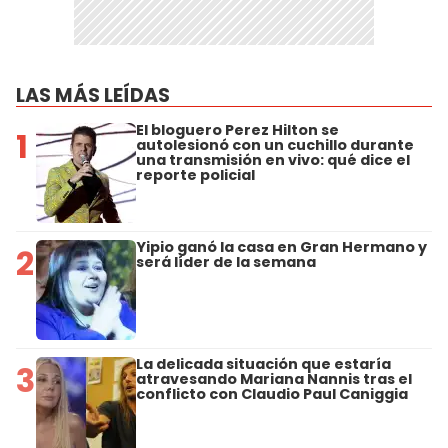
LAS MÁS LEÍDAS
El bloguero Perez Hilton se
1
autolesionó con un cuchillo durante
una transmisión en vivo: qué dice el
reporte policial
Yipio ganó la casa en Gran Hermano y
2
será líder de la semana
La delicada situación que estaría
3
atravesando Mariana Nannis tras el
conflicto con Claudio Paul Caniggia