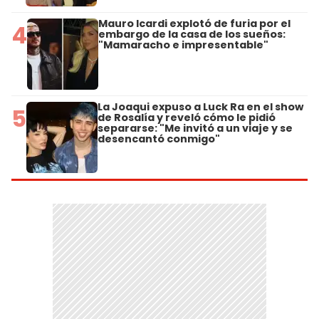
Mauro Icardi explotó de furia por el
4
embargo de la casa de los sueños:
"Mamaracho e impresentable"
La Joaqui expuso a Luck Ra en el show
5
de Rosalía y reveló cómo le pidió
separarse: "Me invitó a un viaje y se
desencantó conmigo"