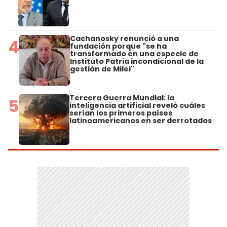
Cachanosky renunció a una
4
fundación porque "se ha
transformado en una especie de
Instituto Patria incondicional de la
gestión de Milei"
Tercera Guerra Mundial: la
5
inteligencia artificial reveló cuáles
serían los primeros países
latinoamericanos en ser derrotados