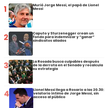
Murió Jorge Messi, el papá de Lionel
1
Messi
Caputo y Sturzenegger crean un
2
fondo para indemnizar y “ganar”
sindicatos aliados
La Rosada busca culpables después
3
de la derrota en el Senado y recalcula
su estrategia
Lionel Messi llega a Rosario a las 20.30:
4
velatorio íntimo de Jorge Messi, sin
acceso al público