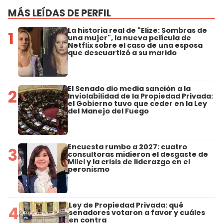
MÁS LEÍDAS DE PERFIL
La historia real de "Elize: Sombras de
1
una mujer", la nueva película de
Netflix sobre el caso de una esposa
que descuartizó a su marido
El Senado dio media sanción a la
2
Inviolabilidad de la Propiedad Privada:
el Gobierno tuvo que ceder en la Ley
del Manejo del Fuego
Encuesta rumbo a 2027: cuatro
3
consultoras midieron el desgaste de
Milei y la crisis de liderazgo en el
peronismo
Ley de Propiedad Privada: qué
4
senadores votaron a favor y cuáles
en contra