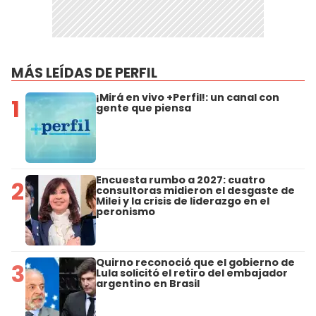
MÁS LEÍDAS DE PERFIL
¡Mirá en vivo +Perfil!: un canal con
1
gente que piensa
Encuesta rumbo a 2027: cuatro
2
consultoras midieron el desgaste de
Milei y la crisis de liderazgo en el
peronismo
Quirno reconoció que el gobierno de
3
Lula solicitó el retiro del embajador
argentino en Brasil