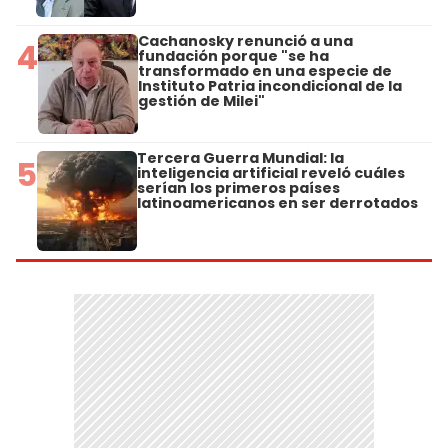
Cachanosky renunció a una
4
fundación porque "se ha
transformado en una especie de
Instituto Patria incondicional de la
gestión de Milei"
Tercera Guerra Mundial: la
5
inteligencia artificial reveló cuáles
serían los primeros países
latinoamericanos en ser derrotados