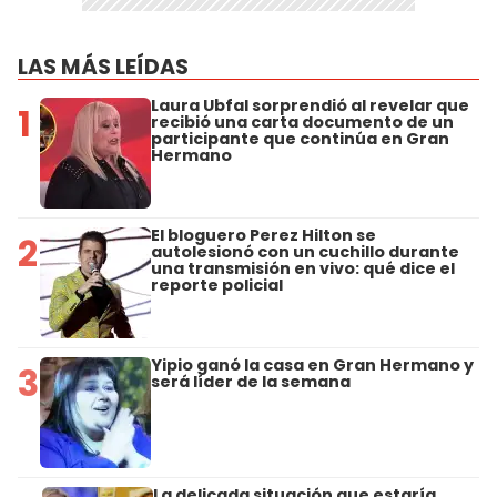
LAS MÁS LEÍDAS
Laura Ubfal sorprendió al revelar que
1
recibió una carta documento de un
participante que continúa en Gran
Hermano
El bloguero Perez Hilton se
2
autolesionó con un cuchillo durante
una transmisión en vivo: qué dice el
reporte policial
Yipio ganó la casa en Gran Hermano y
3
será líder de la semana
La delicada situación que estaría