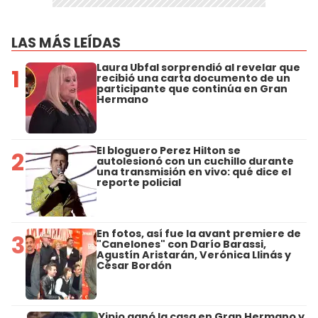
LAS MÁS LEÍDAS
Laura Ubfal sorprendió al revelar que
1
recibió una carta documento de un
participante que continúa en Gran
Hermano
El bloguero Perez Hilton se
2
autolesionó con un cuchillo durante
una transmisión en vivo: qué dice el
reporte policial
En fotos, así fue la avant premiere de
3
"Canelones" con Darío Barassi,
Agustín Aristarán, Verónica Llinás y
César Bordón
Yipio ganó la casa en Gran Hermano y