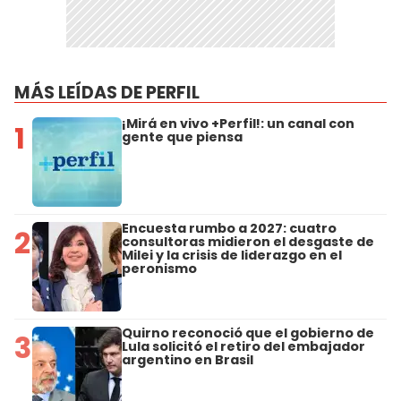
MÁS LEÍDAS DE PERFIL
¡Mirá en vivo +Perfil!: un canal con
1
gente que piensa
Encuesta rumbo a 2027: cuatro
2
consultoras midieron el desgaste de
Milei y la crisis de liderazgo en el
peronismo
Quirno reconoció que el gobierno de
3
Lula solicitó el retiro del embajador
argentino en Brasil