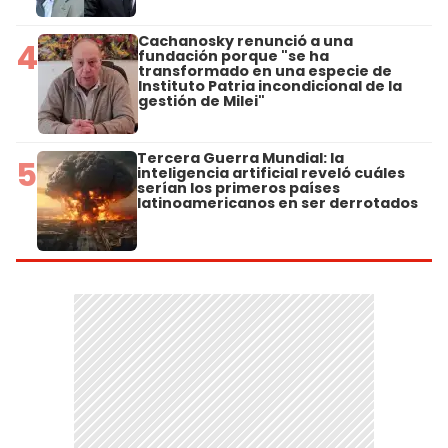
Cachanosky renunció a una
4
fundación porque "se ha
transformado en una especie de
Instituto Patria incondicional de la
gestión de Milei"
Tercera Guerra Mundial: la
5
inteligencia artificial reveló cuáles
serían los primeros países
latinoamericanos en ser derrotados