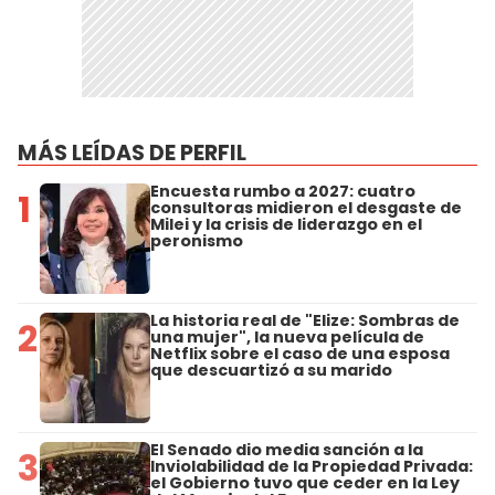
MÁS LEÍDAS DE PERFIL
Encuesta rumbo a 2027: cuatro
1
consultoras midieron el desgaste de
Milei y la crisis de liderazgo en el
peronismo
La historia real de "Elize: Sombras de
2
una mujer", la nueva película de
Netflix sobre el caso de una esposa
que descuartizó a su marido
El Senado dio media sanción a la
3
Inviolabilidad de la Propiedad Privada:
el Gobierno tuvo que ceder en la Ley