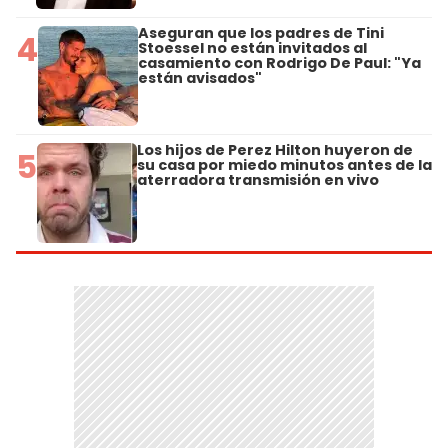
Aseguran que los padres de Tini
4
Stoessel no están invitados al
casamiento con Rodrigo De Paul: "Ya
están avisados"
Los hijos de Perez Hilton huyeron de
5
su casa por miedo minutos antes de la
aterradora transmisión en vivo