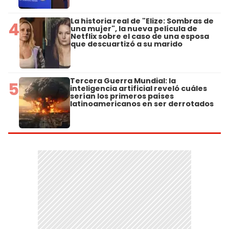
La historia real de "Elize: Sombras de
4
una mujer", la nueva película de
Netflix sobre el caso de una esposa
que descuartizó a su marido
Tercera Guerra Mundial: la
5
inteligencia artificial reveló cuáles
serían los primeros países
latinoamericanos en ser derrotados