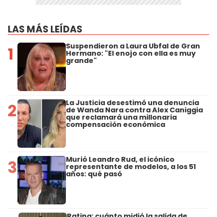
LAS MÁS LEÍDAS
Suspendieron a Laura Ubfal de Gran
1
Hermano: "El enojo con ella es muy
grande"
La Justicia desestimó una denuncia
2
de Wanda Nara contra Alex Caniggia
que reclamará una millonaria
compensación económica
Murió Leandro Rud, el icónico
3
representante de modelos, a los 51
años: qué pasó
Rating: cuánto midió la salida de