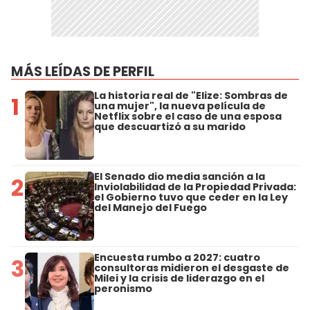
MÁS LEÍDAS DE PERFIL
La historia real de "Elize: Sombras de
1
una mujer", la nueva película de
Netflix sobre el caso de una esposa
que descuartizó a su marido
El Senado dio media sanción a la
2
Inviolabilidad de la Propiedad Privada:
el Gobierno tuvo que ceder en la Ley
del Manejo del Fuego
Encuesta rumbo a 2027: cuatro
3
consultoras midieron el desgaste de
Milei y la crisis de liderazgo en el
peronismo