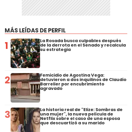
MÁS LEÍDAS DE PERFIL
La Rosada busca culpables después
1
de la derrota en el Senado y recalcula
su estrategia
Femicidio de Agostina Vega:
2
detuvieron a dos inquilinos de Claudio
Barrelier por encubrimiento
agravado
La historia real de "Elize: Sombras de
3
una mujer", la nueva película de
Netflix sobre el caso de una esposa
que descuartizó a su marido