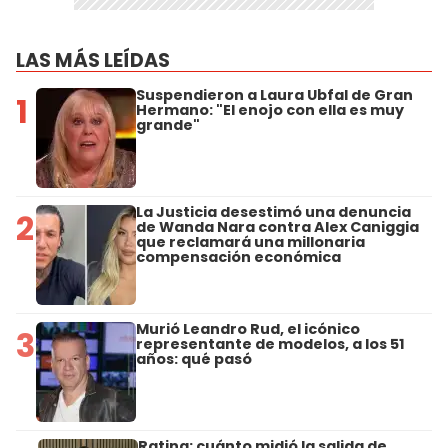
LAS MÁS LEÍDAS
Suspendieron a Laura Ubfal de Gran
1
Hermano: "El enojo con ella es muy
grande"
La Justicia desestimó una denuncia
2
de Wanda Nara contra Alex Caniggia
que reclamará una millonaria
compensación económica
Murió Leandro Rud, el icónico
3
representante de modelos, a los 51
años: qué pasó
Rating: cuánto midió la salida de